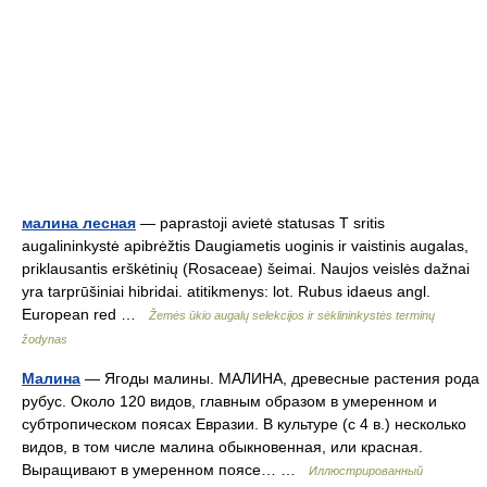
малина лесная
— paprastoji avietė statusas T sritis
augalininkystė apibrėžtis Daugiametis uoginis ir vaistinis augalas,
priklausantis erškėtinių (Rosaceae) šeimai. Naujos veislės dažnai
yra tarprūšiniai hibridai. atitikmenys: lot. Rubus idaeus angl.
European red …
Žemės ūkio augalų selekcijos ir sėklininkystės terminų
žodynas
Малина
— Ягоды малины. МАЛИНА, древесные растения рода
рубус. Около 120 видов, главным образом в умеренном и
субтропическом поясах Евразии. В культуре (с 4 в.) несколько
видов, в том числе малина обыкновенная, или красная.
Выращивают в умеренном поясе… …
Иллюстрированный