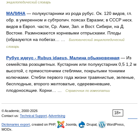
энциклопедический словарь
МАЛИНА
— полукустарники из рода рубус. Ок. 120 видов, гл.
обр. в умеренном и субтропич. поясах Евразии; в СССР неск.
видов в Европ. части, Ср. Азии, Зап. и Вост. Сибири, на Д.
Востоке. Размножаются корневыми отпрысками. Плоды
(образуются на побегах… …
Биологический энциклопедический
словарь
Рубус идеус - Rubus idaeus, Малина обыкновенная
— Из
семейства розоцветных. Кустарник или полукустарник 0,5 1,2 м
высотой, с прямостоячими стеблями, покрытыми тонкими
колючками. Стебли первого года жизни травянистые, зеленые,
бесплодные, второго желтоватые, одеревеневшие,
плодоносящие. Корни… …
Справочник по гомеопатии
© Academic, 2000-2026
18+
Contact us:
Technical Support
,
Advertising
Dictionaries export
, created on PHP,
Joomla,
Drupal,
WordPress,
MODx.