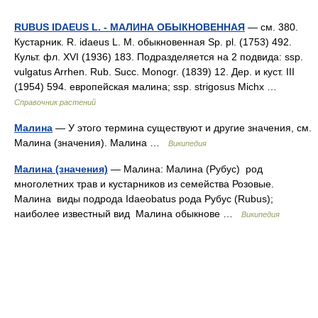
RUBUS IDAEUS L. - МАЛИНА ОБЫКНОВЕННАЯ
— см. 380.
Кустарник. R. idaeus L. M. обыкновенная Sp. pl. (1753) 492.
Культ. фл. XVI (1936) 183. Подразделяется на 2 подвида: ssp.
vulgatus Arrhen. Rub. Succ. Monogr. (1839) 12. Дер. и куст. III
(1954) 594. европейская малина; ssp. strigosus Michx …
Справочник растений
Малина
— У этого термина существуют и другие значения, см.
Малина (значения). Малина …
Википедия
Малина (значения)
— Малина: Малина (Рубус) род
многолетних трав и кустарников из семейства Розовые.
Малина виды подрода Idaeobatus рода Рубус (Rubus);
наиболее известный вид Малина обыкнове …
Википедия