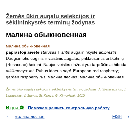
Žemės ūkio augalų selekcijos ir
sėklininkystės terminų žodynas
малина обыкновенная
малина обыкновенная
paprastoji
avietė
statusas
T
sritis
augalininkystė
apibrėžtis
Daugiametis uoginis ir vaistinis augalas, priklausantis erškėtinių
(Rosaceae) šeimai. Naujos veislės dažnai yra tarprūšiniai hibridai.
atitikmenys
:
lot.
Rubus idaeus
angl.
European red raspberry;
garden raspberry
rus.
малина лесная; малина обыкновенная
Žemės ūkio augalų selekcijos ir sėklininkystės terminų žodynas
.
A. Sliesaravičius, J.
Lazauskas, V. Stanys, St. Keinys, G. Klimovienė.
.
2010
.
Игры ⚽
Поможем решить контрольную работу
малина лесная
FISH